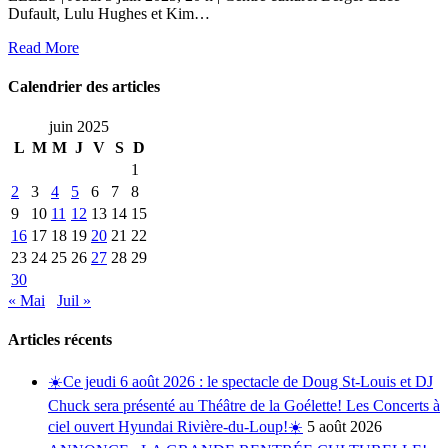
Dufault, Lulu Hughes et Kim…
Read More
Calendrier des articles
juin 2025
L
M
M
J
V
S
D
1
2
3
4
5
6
7
8
9
10
11
12
13
14
15
16
17
18
19
20
21
22
23
24
25
26
27
28
29
30
« Mai
Juil »
Articles récents
☀️Ce jeudi 6 août 2026 : le spectacle de Doug St-Louis et DJ
Chuck sera présenté au Théâtre de la Goélette! Les Concerts à
ciel ouvert Hyundai Rivière-du-Loup!☀️
5 août 2026