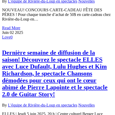
By
L'équipe de Rivière-du-Loup en spectacles
Nouvelles
NOUVEAU! CONCOURS CARTE-CADEAU FÊTE DES
PÈRES ! Pour chaque tranche d’achat de 50$ en carte-cadeau chez
Rivière-du-Loup en…
Read More
Juin
02
2025
Love
0
Dernière semaine de diffusion de la
saison! Découvrez le spectacle ELLES
avec Luce Dufault, Lulu Hughes et Kim
Richardson, le spectacle Chansons
démodées pour ceux qui ont le cœur
abimé de Pierre Lapointe et le spectacle
2.0 de Guitar Story!
By
L'équipe de Rivière-du-Loup en spectacles
Nouvelles
ELLES | Jeudi 5 juin 2025, 20 h | Centre culturel Berger Luce