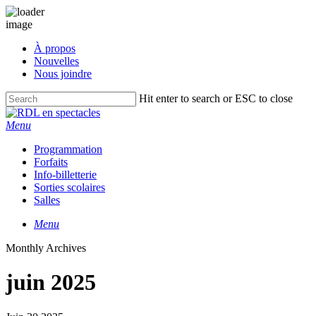
Skip
À propos
to
Nouvelles
main
Nous joindre
content
Hit enter to search or ESC to close
Close
Search
Menu
Programmation
Forfaits
Info-billetterie
Sorties scolaires
Salles
Menu
Monthly Archives
juin 2025