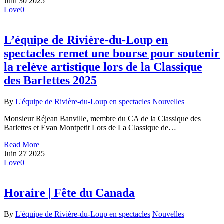
Juin
30
2025
Love
0
L’équipe de Rivière-du-Loup en
spectacles remet une bourse pour soutenir
la relève artistique lors de la Classique
des Barlettes 2025
By
L'équipe de Rivière-du-Loup en spectacles
Nouvelles
Monsieur Réjean Banville, membre du CA de la Classique des
Barlettes et Evan Montpetit Lors de La Classique de…
Read More
Juin
27
2025
Love
0
Horaire | Fête du Canada
By
L'équipe de Rivière-du-Loup en spectacles
Nouvelles