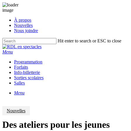
Skip
À propos
to
Nouvelles
main
Nous joindre
content
Hit enter to search or ESC to close
Close
Search
Menu
Programmation
Forfaits
Info-billetterie
Sorties scolaires
Salles
Menu
Nouvelles
Des ateliers pour les jeunes