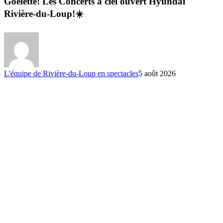
Goélette! Les Concerts à ciel ouvert Hyundai
Rivière-du-Loup!☀️
L'équipe de Rivière-du-Loup en spectacles
5 août 2026