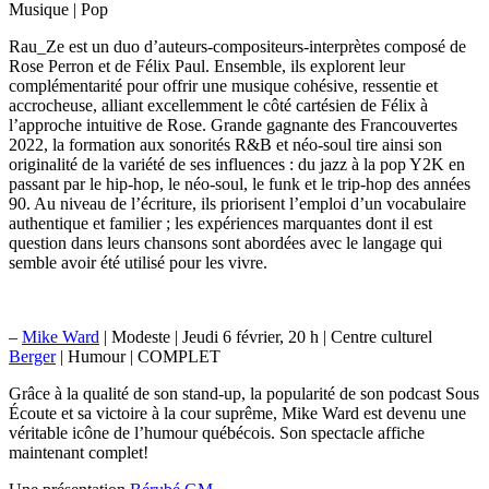
Musique | Pop
Rau_Ze est un duo d’auteurs-compositeurs-interprètes composé de
Rose Perron et de Félix Paul. Ensemble, ils explorent leur
complémentarité pour offrir une musique cohésive, ressentie et
accrocheuse, alliant excellemment le côté cartésien de Félix à
l’approche intuitive de Rose. Grande gagnante des Francouvertes
2022,
la formation aux sonorités R&B et néo-soul tire ainsi son
originalité de la variété de ses influences : du jazz à la pop Y2K en
passant par le hip-hop, le néo-soul, le funk et le trip-hop des années
90. Au niveau de l’écriture, ils priorisent l’emploi d’un vocabulaire
authentique et familier ; les expériences marquantes dont il est
question dans leurs chansons sont abordées avec le langage qui
semble avoir été utilisé pour les vivre.
–
Mike Ward
| Modeste | Jeudi 6 février, 20 h | Centre culturel
Berger
| Humour | COMPLET
Grâce à la qualité de son stand-up, la popularité de son podcast Sous
Écoute et sa victoire à la cour suprême, Mike Ward est devenu une
véritable icône de l’humour québécois. Son spectacle affiche
maintenant complet!