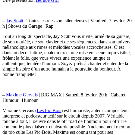
Une présentation
Bérubé GM
–
Jay Scøtt
| Toutes les rues sont silencieuses | Vendredi 7 février, 20
h | Shows du Garage | Rap
Tout au long du spectacle, Jay Scøtt vous invite, armé de sa guitare,
de son ukulélé, de son clavier et de ses séquences, dans son univers
mélancolique aux rimes et mélodies vocales accrocheuses. C’est
dans un décor intime, chaleureux et une mise en scène imprévisible,
frôlant la folie, que vous vivrez une expérience unique et
authentique, teintée d’humour. Soyez prêts à chanter et entendre la
simple histoire d’un autre humain à la poursuite du bonheur. À
bonne franquette!
–
Maxime Gervais
| BIG MAX | Samedi 8 février, 20 h | Cabaret
Humour | Humour
Maxime Gervais (
Les Pic-Bois
) est humoriste, auteur-compositeur-
interprète et podcasteur actif sur le circuit depuis 2007. Véritable
touche à tout, il oeuvre dans le off-road de l’humour pour offrir le
contenu le plus niaiseux et absurde possible. Anciennement membre
du trio culte Les Pic-Bois, Maxime est connu tant pour ses