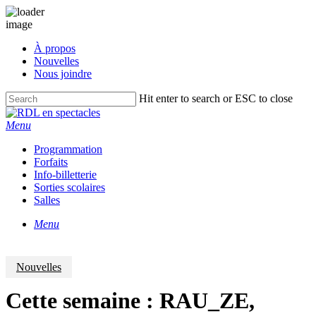
Skip
À propos
to
Nouvelles
main
Nous joindre
content
Hit enter to search or ESC to close
Close
Search
Menu
Programmation
Forfaits
Info-billetterie
Sorties scolaires
Salles
Menu
Nouvelles
Cette semaine : RAU_ZE,