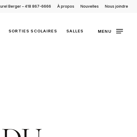
turel Berger – 418 867-6666
À propos
Nouvelles
Nous joindre
SORTIES SCOLAIRES
SALLES
MENU