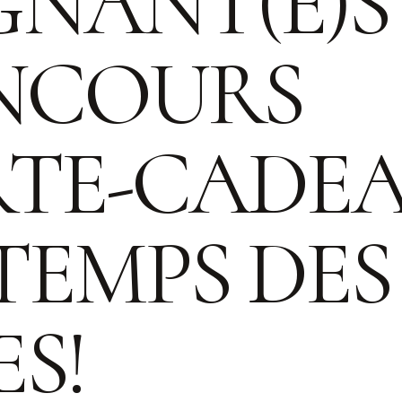
NANT(E)S
NCOURS
TE-CADE
TEMPS DES
ES!