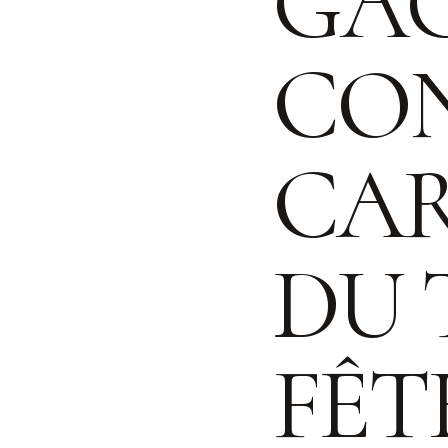
GAG
CO
CAR
DU 
FÊT