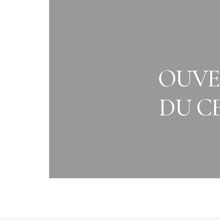
OUVE
DU C