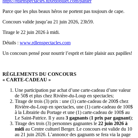
https://rdlenspectacles.tuxedobillet.com/panier
Parce que les plus beaux héros ne portent pas toujours de cape.
Concours valide jusqu’au 21 juin 2026, 23h59.
Tirage le 22 juin 2026 à midi.
Détails :
www.rdlenspectacles.com
Un concours pensé pour nourrir l’esprit et faire plaisir aux papilles!
RÈGLEMENTS DU CONCOURS
« CARTE-CADEAU »
Une participation par achat d’une carte-cadeau d’une valeur
de 50$ et plus chez Rivière-du-Loup en spectacles;
Tirage de trois (3) prix : une (1) carte-cadeau de 200$ chez
Rivière-du-Loup en spectacles, une (1) carte-cadeau de 100$
à la Librairie du Portage et une (1) carte-cadeau de 100$ au
Le Saint-Patrice. Il y aura
3 gagnants
(
1 prix par gagnant
);
Tirage des trois (3) personnes gagnantes le
22 juin 2026 à
midi
au Centre culturel Berger. Le concours est valide du 10
au 21 juin 2026. L’annonce des gagnants se fera via la page