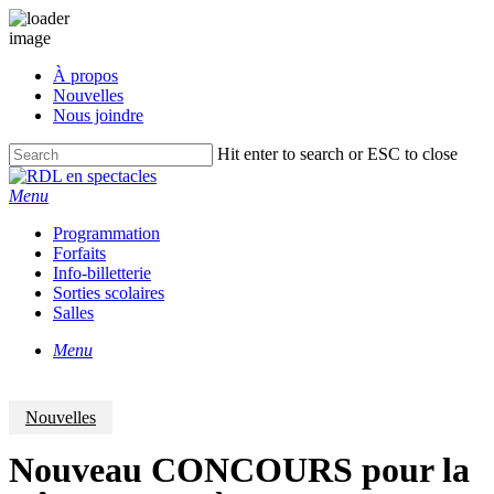
Skip
À propos
to
Nouvelles
main
Nous joindre
content
Hit enter to search or ESC to close
Close
Search
Menu
Programmation
Forfaits
Info-billetterie
Sorties scolaires
Salles
Menu
Nouvelles
Nouveau CONCOURS pour la