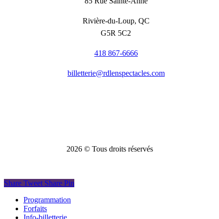
85 Rue Sainte-Anne
Rivière-du-Loup, QC
G5R 5C2
418 867-6666
billetterie@rdlenspectacles.com
2026
© Tous droits réservés
Share
Tweet
Share
Pin
Close
Programmation
Menu
Forfaits
Info-billetterie