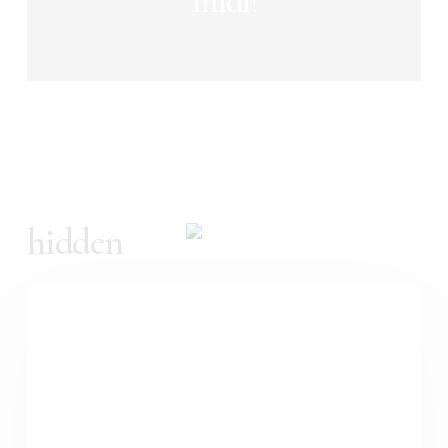
midi!
hidden