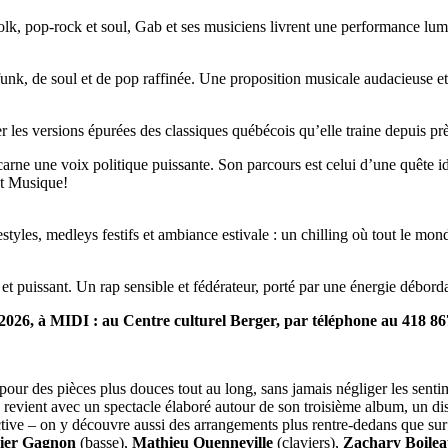
lk, pop-rock et soul, Gab et ses musiciens livrent une performance lumin
nk, de soul et de pop raffinée. Une proposition musicale audacieuse et
 les versions épurées des classiques québécois qu’elle traine depuis près
carne une voix politique puissante. Son parcours est celui d’une quête ide
et Musique!
styles, medleys festifs et ambiance estivale : un chilling où tout le mon
e et puissant. Un rap sensible et fédérateur, porté par une énergie débord
6, à MIDI : au Centre culturel Berger, par téléphone au 418 86
pour des pièces plus douces tout au long, sans jamais négliger les senti
revient avec un spectacle élaboré autour de son troisième album, un d
nctive – on y découvre aussi des arrangements plus rentre-dedans que sur
vier Gagnon
(basse),
Mathieu Quenneville
(claviers),
Zachary Boile