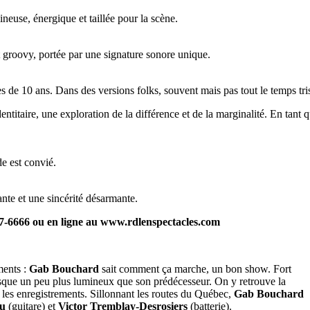
euse, énergique et taillée pour la scène.
 groovy, portée par une signature sonore unique.
 de 10 ans. Dans des versions folks, souvent mais pas tout le temps tris
ntitaire, une exploration de la différence et de la marginalité. En tant q
de est convié.
ante et une sincérité désarmante.
7-6666 ou en ligne au www.rdlenspectacles.com
ments :
Gab Bouchard
sait comment ça marche, un bon show. Fort
isque un peu plus lumineux que son prédécesseur. On y retrouve la
 les enregistrements. Sillonnant les routes du Québec,
Gab Bouchard
au
(guitare) et
Victor Tremblay-Desrosiers
(batterie).