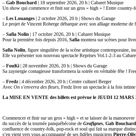
–
Gab Bouchard
| 18 septembre 2026, 20 h | Cabaret Musique
Un show qui commence et finit sur un gros « high » ! Entre country-fo
–
Les Louanges
| 2 octobre 2026, 20 h | Shows du Garage
Le projet de Vincent Roberge débarque avec son alliage moderne de fu
–
Safia Nolin
| 17 octobre 2026, 20 h | Cabaret Musique
Pour la première fois depuis 2016,
Safia
montera sur scènes pour livrer
Safia Nolin
, figure singulière de la scène artistique contemporaine, in
Elle va présenter son nouveau spectacle Reprises Vol.1-2-3 au Cabar
–
FouKi
| 28 novembre 2026, 20 h | Shows du Garage
Sa zaynergie contagieuse transformera la soirée en véritable fête ! Free
–
Fredz
| 4 décembre 2026, 20 h | Centre culturel Berger
Avec
On s’enverra des fleurs
, Fredz livre un spectacle à la fois intim
La MISE EN VENTE des billets est prévue le JEUDI 12 MARS 202
Commencer et finir sur un gros « high » et se laisser de la manoeuvre 
du succès de la tournée panquébécoise de
Grafignes
,
Gab Bouchard
confluence de country-folk, pop-rock et soul qui fait sa marque disti
s’en vient vers vous accompagné de ses fidèles musiciens
Pierre-Oli