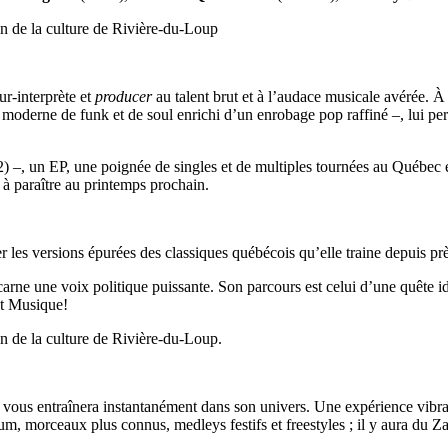
n de la culture de Rivière-du-Loup
ur-interprète et
producer
au talent brut et à l’audace musicale avérée. À
age moderne de funk et de soul enrichi d’un enrobage pop raffiné –, lui 
) –, un EP, une poignée de singles et de multiples tournées au Québec
 à paraître au printemps prochain.
 les versions épurées des classiques québécois qu’elle traine depuis près
carne une voix politique puissante. Son parcours est celui d’une quête ide
t Musique!
n de la culture de Rivière-du-Loup.
vous entraînera instantanément dans son univers. Une expérience vibra
um, morceaux plus connus, medleys festifs et freestyles ; il y aura du Za