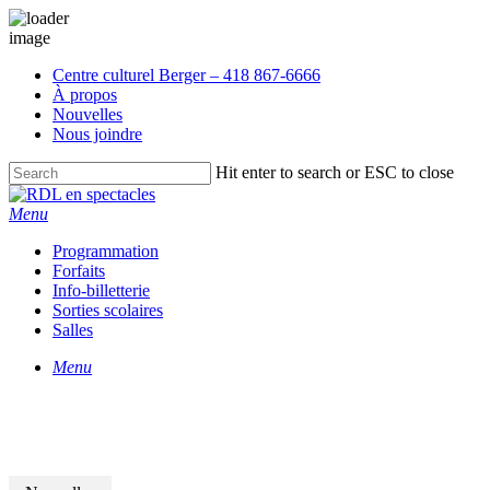
Skip
Centre culturel Berger – 418 867-6666
to
À propos
main
Nouvelles
content
Nous joindre
Hit enter to search or ESC to close
Close
Search
Menu
Programmation
Forfaits
Info-billetterie
Sorties scolaires
Salles
Menu