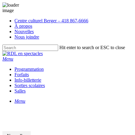
Skip
Centre culturel Berger – 418 867-6666
to
À propos
main
Nouvelles
content
Nous joindre
Hit enter to search or ESC to close
Close
Search
Menu
Programmation
Forfaits
Info-billetterie
Sorties scolaires
Salles
Menu