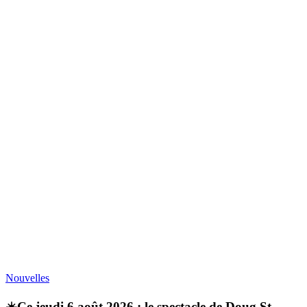
Nouvelles
☀️Ce jeudi 6 août 2026 : le spectacle de Doug St-