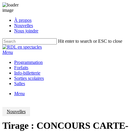
Skip
À propos
to
Nouvelles
main
Nous joindre
content
Hit enter to search or ESC to close
Close
Search
Menu
Programmation
Forfaits
Info-billetterie
Sorties scolaires
Salles
Menu
Nouvelles
Tirage : CONCOURS CARTE-