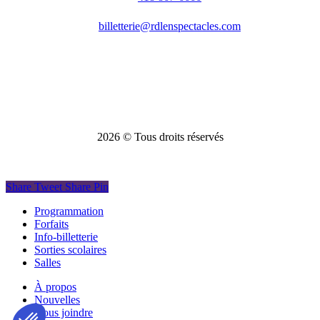
billetterie@rdlenspectacles.com
2026
© Tous droits réservés
Share
Tweet
Share
Pin
Close
Programmation
Menu
Forfaits
Info-billetterie
Sorties scolaires
Salles
À propos
Nouvelles
Nous joindre