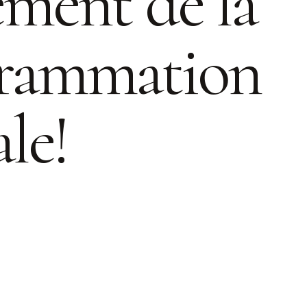
ement de la
rammation
ale!