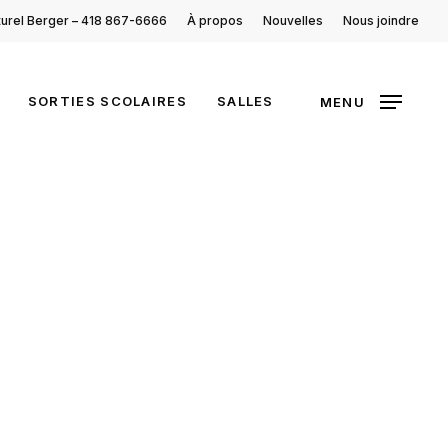
turel Berger – 418 867-6666
À propos
Nouvelles
Nous joindre
SORTIES SCOLAIRES
SALLES
MENU