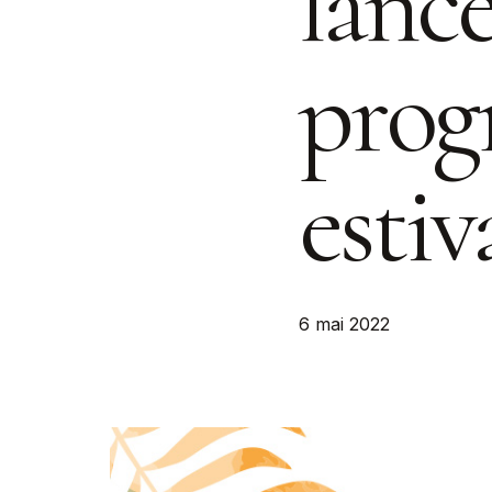
lanc
prog
estiv
6 mai 2022