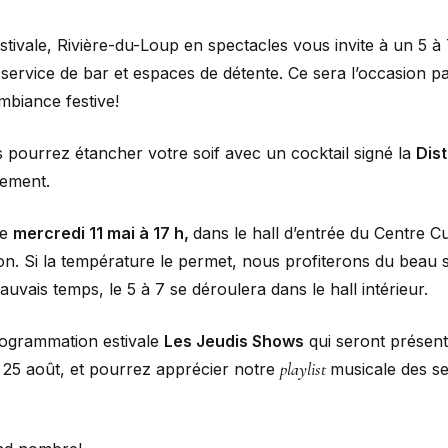
stivale, Rivière-du-Loup en spectacles vous invite à un 5 à 
ervice de bar et espaces de détente. Ce sera l’occasion par
biance festive!
s pourrez étancher votre soif avec un cocktail signé la
Dist
tement.
le
mercredi 11 mai à 17 h,
dans le hall d’entrée du Centre Cu
n. Si la température le permet, nous profiterons du beau so
auvais temps, le 5 à 7 se déroulera dans le hall intérieur.
rogrammation estivale
Les Jeudis Shows
qui seront présent
playlist
au 25 août, et pourrez apprécier notre
musicale des sep