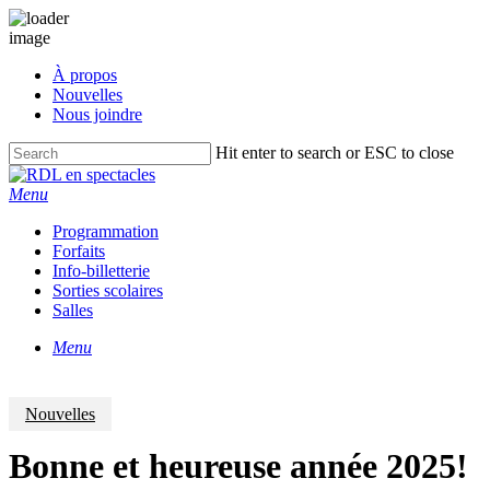
Skip
À propos
to
Nouvelles
main
Nous joindre
content
Hit enter to search or ESC to close
Close
Search
Menu
Programmation
Forfaits
Info-billetterie
Sorties scolaires
Salles
Menu
Nouvelles
Bonne et heureuse année 2025!