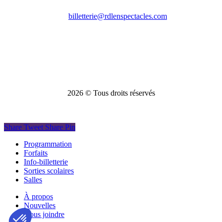
billetterie@rdlenspectacles.com
2026
© Tous droits réservés
Share
Tweet
Share
Pin
Close
Programmation
Menu
Forfaits
Info-billetterie
Sorties scolaires
Salles
À propos
Nouvelles
Nous joindre