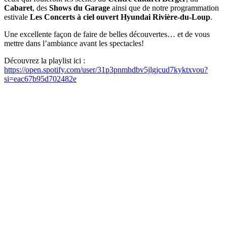
Cabaret
, des
Shows du Garage
ainsi que de notre programmation
estivale
Les Concerts à ciel ouvert Hyundai Rivière-du-Loup
.
Une excellente façon de faire de belles découvertes… et de vous
mettre dans l’ambiance avant les spectacles!
Découvrez la playlist ici :
https://open.spotify.com/user/31p3pnmhdbv5jlgjcud7kyktxvou?
si=eac67b95d702482e