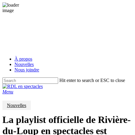
Skip
to
main
content
À propos
Nouvelles
Nous joindre
Hit enter to search or ESC to close
Close
Search
Menu
Nouvelles
La playlist officielle de Rivière-
du-Loup en spectacles est