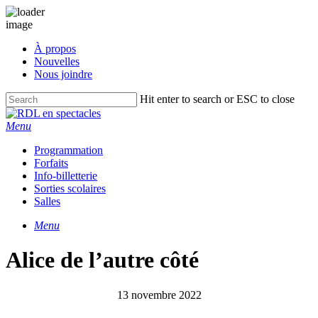
Skip
À propos
to
Nouvelles
main
Nous joindre
content
Hit enter to search or ESC to close
Close
Search
Menu
Programmation
Forfaits
Info-billetterie
Sorties scolaires
Salles
Menu
Alice de l’autre côté
13 novembre 2022