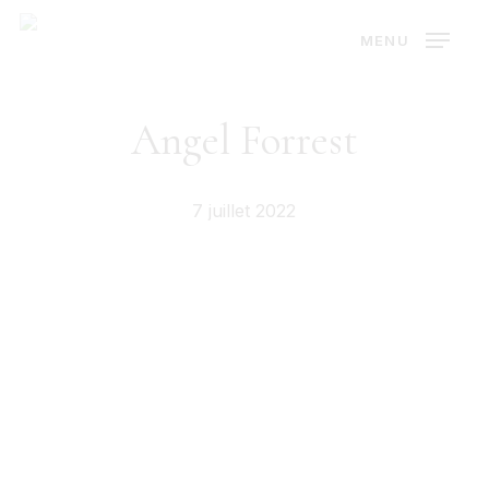
Skip
MENU
to
main
content
Angel Forrest
7 juillet 2022