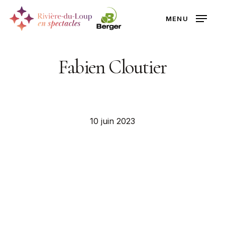
Skip
MENU
to
Close
main
Menu
content
Fabien Cloutier
10 juin 2023