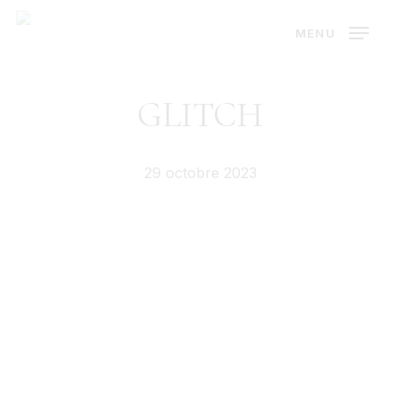
Skip
MENU
to
main
content
GLITCH
29 octobre 2023