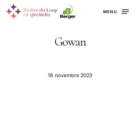
Skip
MENU
to
Close
main
Menu
content
Gowan
18 novembre 2023