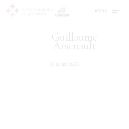
Skip
MENU
to
main
content
Guillaume
Arsenault
31 juillet 2025