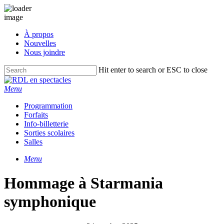
Skip
À propos
to
Nouvelles
main
Nous joindre
content
Hit enter to search or ESC to close
Close
Search
Menu
Programmation
Forfaits
Info-billetterie
Sorties scolaires
Salles
Menu
Hommage à Starmania
symphonique