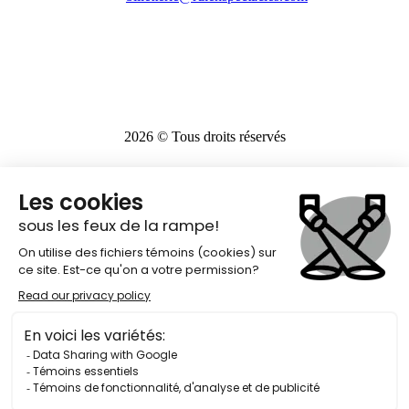
2026
© Tous droits réservés
Share
Tweet
Share
Pin
Close
Programmation
Menu
Forfaits
Info-billetterie
Sorties scolaires
Salles
À propos
Nouvelles
Nous joindre
Photos
Location