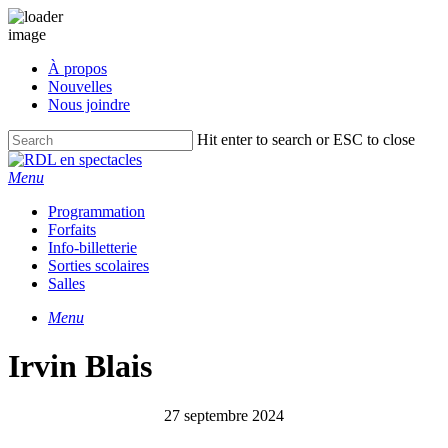
Skip
À propos
to
Nouvelles
main
Nous joindre
content
Hit enter to search or ESC to close
Close
Search
Menu
Programmation
Forfaits
Info-billetterie
Sorties scolaires
Salles
Menu
Irvin Blais
27 septembre 2024