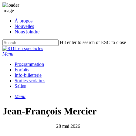
Skip
À propos
to
Nouvelles
main
Nous joindre
content
Hit enter to search or ESC to close
Close
Search
Menu
Programmation
Forfaits
Info-billetterie
Sorties scolaires
Salles
Menu
Jean-François Mercier
28 mai 2026