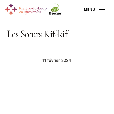
Skip
MENU
to
Close
main
Menu
content
Les Sœurs Kif-kif
11 février 2024