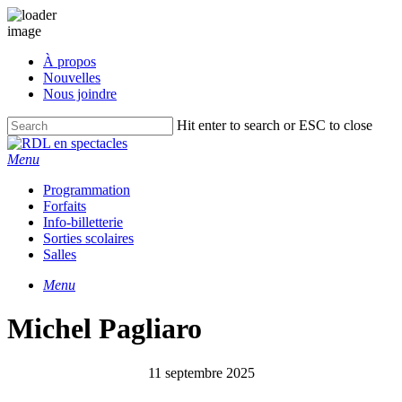
Skip
À propos
to
Nouvelles
main
Nous joindre
content
Hit enter to search or ESC to close
Close
Search
Menu
Programmation
Forfaits
Info-billetterie
Sorties scolaires
Salles
Menu
Michel Pagliaro
11 septembre 2025