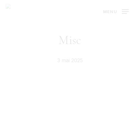
Skip
MENU
to
main
content
Misc
3 mai 2025