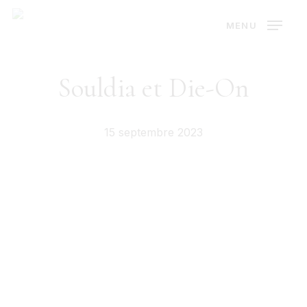
Skip
MENU
to
main
content
Souldia et Die-On
15 septembre 2023