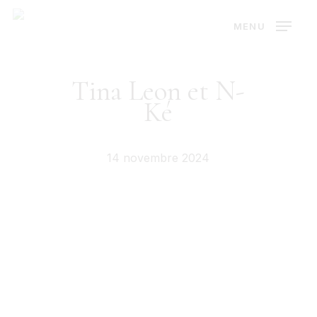
Skip
MENU
to
main
content
Tina Leon et N-
Ké
14 novembre 2024