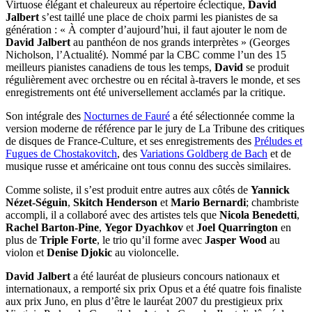
Virtuose élégant et chaleureux au répertoire éclectique,
David
Jalbert
s’est taillé une place de choix parmi les pianistes de sa
génération : « À compter d’aujourd’hui, il faut ajouter le nom de
David Jalbert
au panthéon de nos grands interprètes » (Georges
Nicholson, l’Actualité). Nommé par la CBC comme l’un des 15
meilleurs pianistes canadiens de tous les temps,
David
se produit
régulièrement avec orchestre ou en récital à-travers le monde, et ses
enregistrements ont été universellement acclamés par la critique.
Son intégrale des
Nocturnes de Fauré
a été sélectionnée comme la
version moderne de référence par le jury de La Tribune des critiques
de disques de France-Culture, et ses enregistrements des
Préludes et
Fugues de Chostakovitch
, des
Variations Goldberg de Bach
et de
musique russe et américaine ont tous connu des succès similaires.
Comme soliste, il s’est produit entre autres aux côtés de
Yannick
Nézet-Séguin
,
Skitch Henderson
et
Mario Bernardi
; chambriste
accompli, il a collaboré avec des artistes tels que
Nicola Benedetti
,
Rachel Barton-Pine
,
Yegor Dyachkov
et
Joel Quarrington
en
plus de
Triple Forte
, le trio qu’il forme avec
Jasper Wood
au
violon et
Denise Djokic
au violoncelle.
David Jalbert
a été lauréat de plusieurs concours nationaux et
internationaux, a remporté six prix Opus et a été quatre fois finaliste
aux prix Juno, en plus d’être le lauréat 2007 du prestigieux prix