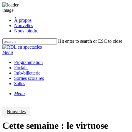
Skip
À propos
to
Nouvelles
main
Nous joindre
content
Hit enter to search or ESC to close
Close
Search
Menu
Programmation
Forfaits
Info-billetterie
Sorties scolaires
Salles
Menu
Nouvelles
Cette semaine : le virtuose