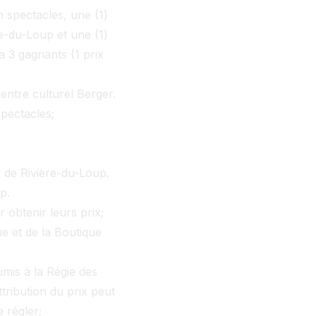
n spectacles, une (1)
e-du-Loup et une (1)
a 3 gagnants (1 prix
Centre culturel Berger.
pectacles;
 de Rivière-du-Loup.
p.
obtenir leurs prix;
e et de la Boutique
umis à la Régie des
ttribution du prix peut
 régler;