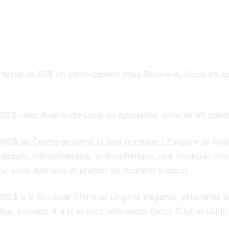
’achat de 50$ en carte-cadeau chez Rivière-du-Loup en sp
25$ chez Rivière-du-Loup en spectacles (plus de 90 specta
00$ au Centre de santé et Spa nordique L’Estuaire de Rivi
érapie, balnéothérapie, luminothérapie, spa nordique; vo
our vous détendre et profiter du moment présent.
00$ à la Boutique Thérèse! Lingerie élégante, vêtements de
illes, bonnets A à H et sous-vêtements (pour ELLE et LUI!).