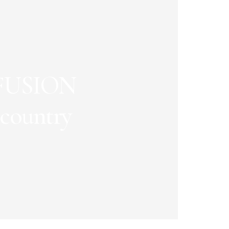
FUSION
country