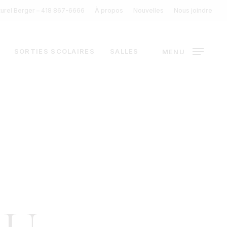
turel Berger – 418 867-6666
À propos
Nouvelles
Nous joindre
SORTIES SCOLAIRES
SALLES
MENU