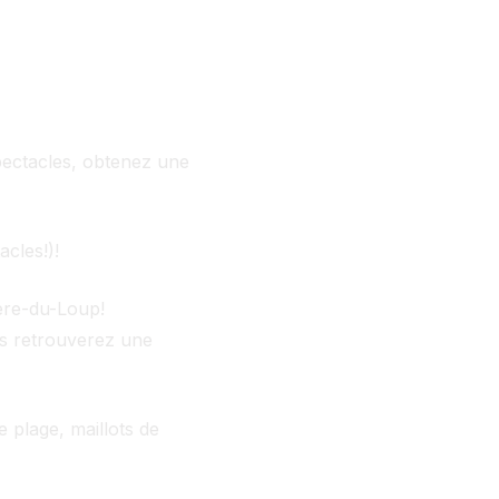
ectacles, obtenez une
cles!)!
ère-du-Loup!
us retrouverez une
 plage, maillots de