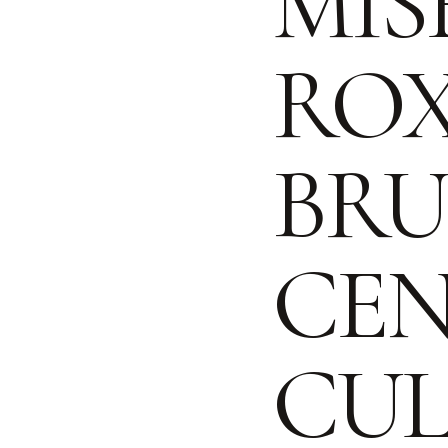
MIS
RO
BRU
CE
CUL