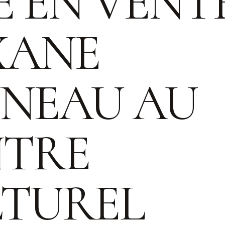
E EN VENTE
XANE
NEAU AU
NTRE
TUREL