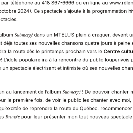
r, par téléphone au 418 867-6666 ou en ligne au www.rdle
ctobre 2024). Ce spectacle s’ajoute à la programmation h
ctacles.
Submergé
 album
dans un MTELUS plein à craquer, devant un
t déjà toutes ses nouvelles chansons quatre jours à peine a
ra la route dès le printemps prochain vers le
Centre cultu
 L’idole populaire ira à la rencontre du public louperivois
 un spectacle électrisant et intimiste où ses nouvelles cha
Submergé
 fun au lancement de l’album
! De pouvoir chanter 
 la première fois, de voir le public les chanter avec moi,
s qu’excitée de reprendre la route du Québec, recommencer 
Bruno’z
des
pour leur présenter mon tout nouveau spectacle 