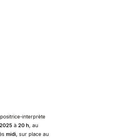
ositrice-interprète
 2025
à
20 h
, au
ès
midi
, sur place au