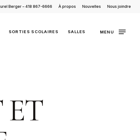
turel Berger – 418 867-6666
À propos
Nouvelles
Nous joindre
SORTIES SCOLAIRES
SALLES
MENU
 ET