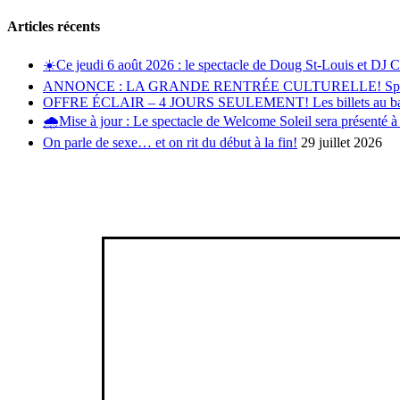
Articles récents
☀️Ce jeudi 6 août 2026 : le spectacle de Doug St-Louis et DJ 
ANNONCE : LA GRANDE RENTRÉE CULTURELLE! Spectacle g
OFFRE ÉCLAIR – 4 JOURS SEULEMENT! Les billets au balcon s
🌧️Mise à jour : Le spectacle de Welcome Soleil sera présenté à
On parle de sexe… et on rit du début à la fin!
29 juillet 2026