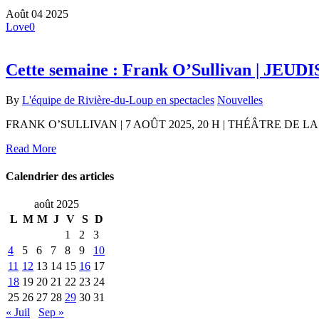
Août
04
2025
Love
0
Cette semaine : Frank O’Sullivan | 
By
L'équipe de Rivière-du-Loup en spectacles
Nouvelles
FRANK O’SULLIVAN | 7 AOÛT 2025, 20 H | THÉÂTRE DE
Read More
Calendrier des articles
août 2025
L
M
M
J
V
S
D
1
2
3
4
5
6
7
8
9
10
11
12
13
14
15
16
17
18
19
20
21
22
23
24
25
26
27
28
29
30
31
« Juil
Sep »