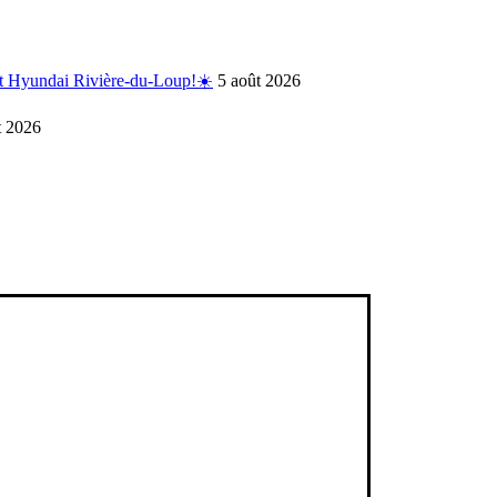
ert Hyundai Rivière-du-Loup!☀️
5 août 2026
t 2026