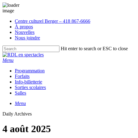
Skip
Centre culturel Berger – 418 867-6666
to
À propos
main
Nouvelles
content
Nous joindre
Hit enter to search or ESC to close
Close
Search
Menu
Programmation
Forfaits
Info-billetterie
Sorties scolaires
Salles
Menu
Daily Archives
4 août 2025