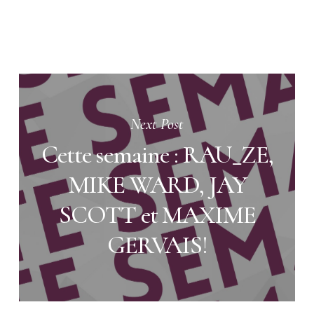
Next Post
Cette semaine : RAU_ZE,
MIKE WARD, JAY
SCOTT et MAXIME
GERVAIS!