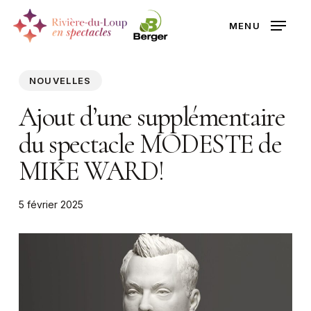
Skip
MENU
to
Close
main
Menu
content
NOUVELLES
Ajout d’une supplémentaire
du spectacle MODESTE de
MIKE WARD!
5 février 2025